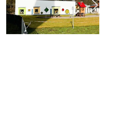
Saarpfalzstraße 33
66914 Waldmohr
Fon
06373 892920
Mobil 0 171 759 4096
Zweigstelle
Brunnenstraße 21
66882 Hütchenhausen
Mobil
0 171 759 4096
E-Mail:
info@habermann-